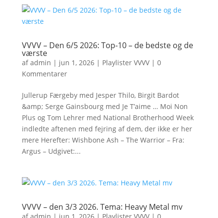
VVVV – Den 6/5 2026: Top-10 – de bedste og de
værste
af
admin
|
jun 1, 2026
|
Playlister VVVV
|
0
Kommentarer
Jullerup Færgeby med Jesper Thilo, Birgit Bardot
&amp; Serge Gainsbourg med Je T’aime … Moi Non
Plus og Tom Lehrer med National Brotherhood Week
indledte aftenen med fejring af dem, der ikke er her
mere Herefter: Wishbone Ash – The Warrior – Fra:
Argus – Udgivet:...
VVVV – den 3/3 2026. Tema: Heavy Metal mv
af
admin
|
jun 1, 2026
|
Playlister VVVV
|
0