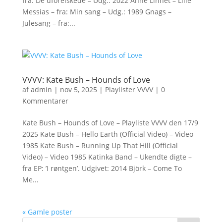
fra: De uforelskede – Udg.: 2022 Anne Linnet – Lille
Messias – fra: Min sang – Udg.: 1989 Gnags –
Julesang – fra:...
VVVV: Kate Bush – Hounds of Love
af
admin
|
nov 5, 2025
|
Playlister VVVV
|
0
Kommentarer
Kate Bush – Hounds of Love – Playliste VVVV den 17/9
2025 Kate Bush – Hello Earth (Official Video) – Video
1985 Kate Bush – Running Up That Hill (Official
Video) – Video 1985 Katinka Band – Ukendte digte –
fra EP: ’I røntgen’. Udgivet: 2014 Björk – Come To
Me...
« Gamle poster