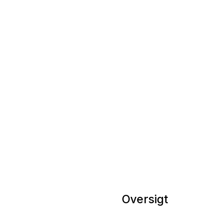
Nicklas Østergaard Oksen
Presse / Altmuligmand
Presse@termansens.dk
Oversigt