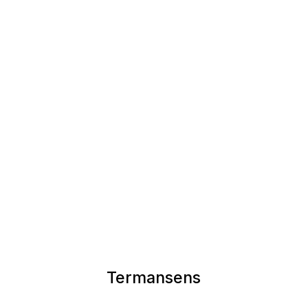
Nicolaj Holm
Teknisk ansvarlig / Label
Bookstore@termansens.dk
Label@termansens.dk
Termansens