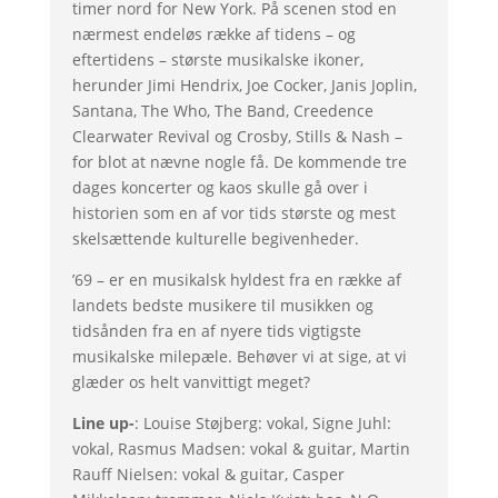
timer nord for New York. På scenen stod en
nærmest endeløs række af tidens – og
eftertidens – største musikalske ikoner,
herunder Jimi Hendrix, Joe Cocker, Janis Joplin,
Santana, The Who, The Band, Creedence
Clearwater Revival og Crosby, Stills & Nash –
for blot at nævne nogle få. De kommende tre
dages koncerter og kaos skulle gå over i
historien som en af vor tids største og mest
skelsættende kulturelle begivenheder.
’69 – er en musikalsk hyldest fra en række af
landets bedste musikere til musikken og
tidsånden fra en af nyere tids vigtigste
musikalske milepæle. Behøver vi at sige, at vi
glæder os helt vanvittigt meget?
Line up-
: Louise Støjberg: vokal, Signe Juhl:
vokal, Rasmus Madsen: vokal & guitar, Martin
Rauff Nielsen: vokal & guitar, Casper