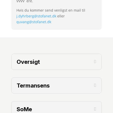
VVVV¨ere.
Hvis du kommer send venligst en mail til
j.dyhrberg@stofanet.dk
eller
quvang@stofanet.dk
Oversigt
Termansens
SoMe