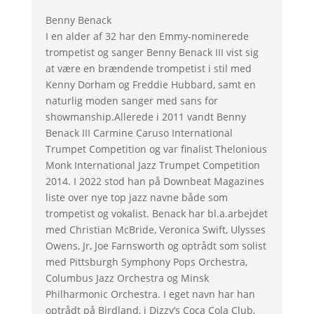
Benny Benack
I en alder af 32 har den Emmy-nominerede
trompetist og sanger Benny Benack III vist sig
at være en brændende trompetist i stil med
Kenny Dorham og Freddie Hubbard, samt en
naturlig moden sanger med sans for
showmanship.Allerede i 2011 vandt Benny
Benack III Carmine Caruso International
Trumpet Competition og var finalist Thelonious
Monk International Jazz Trumpet Competition
2014. I 2022 stod han på Downbeat Magazines
liste over nye top jazz navne både som
trompetist og vokalist. Benack har bl.a.arbejdet
med Christian McBride, Veronica Swift, Ulysses
Owens, Jr, Joe Farnsworth og optrådt som solist
med Pittsburgh Symphony Pops Orchestra,
Columbus Jazz Orchestra og Minsk
Philharmonic Orchestra. I eget navn har han
optrådt på Birdland, i Dizzy’s Coca Cola Club,