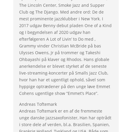
The Lincoln Center, Smoke Jazz and Supper
Club og The Django. Med andre ord: De de
mest prominente jazzklubber i New York. I
2017 udgav Benny debut pladen One of a Kind
og I begyndelsen af 2020 udgav han
efterfølgeren A Lot of Livin’ to Do med ,
Grammy vinder Christian McBride på bas
Ulysses Owens, Jr på trommer og Takeshi
Ohbayashi på klaver og Rhodos. Hans globale
anerkendelse er blevet styrket af de seneste
live-streaming-koncerter på Smalls Jazz Club,
hvor han har et ugentligt ophold, såvel som
hyppige optrædener på den unge løve Emmet
Cohens ugentlige show “Emmet’s Place”.
Andreas Toftemark
Andreas Toftemark er en af de fremmeste
unge danske jazzsaxofonister, Han har optrådt
i store dele af verden, bl.a. Brasilien, Spanien,
Frankrig Holland, Tyskland og USA. Både som