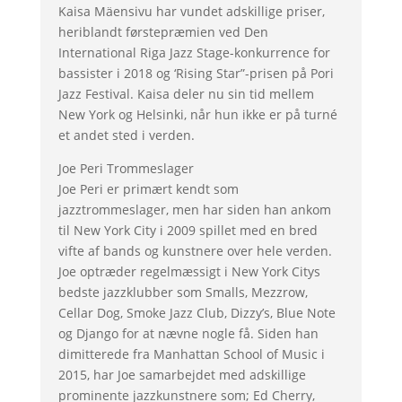
Kaisa Mäensivu har vundet adskillige priser,
heriblandt førstepræmien ved Den
International Riga Jazz Stage-konkurrence for
bassister i 2018 og ‘Rising Star”-prisen på Pori
Jazz Festival. Kaisa deler nu sin tid mellem
New York og Helsinki, når hun ikke er på turné
et andet sted i verden.
Joe Peri Trommeslager
Joe Peri er primært kendt som
jazztrommeslager, men har siden han ankom
til New York City i 2009 spillet med en bred
vifte af bands og kunstnere over hele verden.
Joe optræder regelmæssigt i New York Citys
bedste jazzklubber som Smalls, Mezzrow,
Cellar Dog, Smoke Jazz Club, Dizzy’s, Blue Note
og Django for at nævne nogle få. Siden han
dimitterede fra Manhattan School of Music i
2015, har Joe samarbejdet med adskillige
prominente jazzkunstnere som; Ed Cherry,