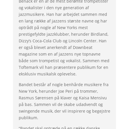
Benack er en af de mest berømte trompetister
og vokalister i den nye generation af
jazzmusikere. Han har arbejdet sammen med
en lang række af jazzens største navne og har
optrådt på nogle af New Yorks mest
prestigefyldte jazzklubber, herunder Birdland,
Dizzy’s Coca-Cola Club og Lincoln Center. Han
er også blevet anerkendt af Downbeat
magazine som en af jazzens nye topnavne
både som trompetist og vokalist. Sammen med
Toftemark vil han præsentere publikum for en
eksklusiv musikalsk oplevelse.
Bandet består af nogle benhårde musikere fra
New York, herunder Joe Peri på trommer,
Rasmus Sørensen på klaver og Kaisa Mensivu
på bas. Sammen vil de skabe udadvendt og
swingende musik, der vil inspirere og begejstre
publikum.
“Bandet skal optræde på en række danske