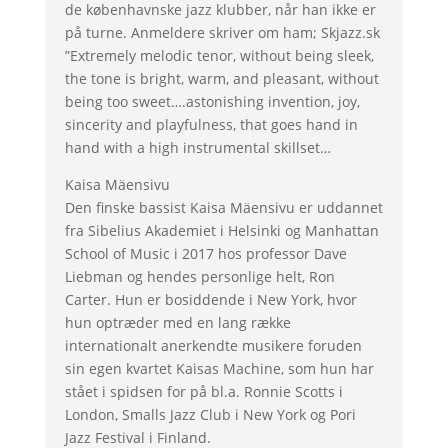
de københavnske jazz klubber, når han ikke er
på turne. Anmeldere skriver om ham; Skjazz.sk
”Extremely melodic tenor, without being sleek,
the tone is bright, warm, and pleasant, without
being too sweet….astonishing invention, joy,
sincerity and playfulness, that goes hand in
hand with a high instrumental skillset…
Kaisa Mäensivu
Den finske bassist Kaisa Mäensivu er uddannet
fra Sibelius Akademiet i Helsinki og Manhattan
School of Music i 2017 hos professor Dave
Liebman og hendes personlige helt, Ron
Carter. Hun er bosiddende i New York, hvor
hun optræder med en lang række
internationalt anerkendte musikere foruden
sin egen kvartet Kaisas Machine, som hun har
stået i spidsen for på bl.a. Ronnie Scotts i
London, Smalls Jazz Club i New York og Pori
Jazz Festival i Finland.