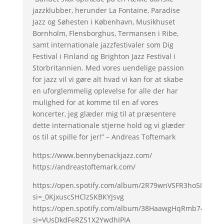
jazzklubber, herunder La Fontaine, Paradise
Jazz og Søhesten i København, Musikhuset
Bornholm, Flensborghus, Termansen i Ribe,
samt internationale jazzfestivaler som Dig
Festival i Finland og Brighton Jazz Festival i
Storbritannien. Med vores uendelige passion
for jazz vil vi gøre alt hvad vi kan for at skabe
en uforglemmelig oplevelse for alle der har
mulighed for at komme til en af vores
koncerter, jeg glæder mig til at præsentere
dette internationale stjerne hold og vi glæder
os til at spille for jer!” – Andreas Toftemark
https://www.bennybenackjazz.com/
https://andreastoftemark.com/
https://open.spotify.com/album/2R79wnVSFR3ho58tBwh
si=_0KjxuscSHClzSKBKYJsvg
https://open.spotify.com/album/38HaawgHqRmb74d90j
si=VUsDkdFeRZS1X2YwdhIPIA