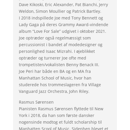
Dave Kikoski, Eric Alexander, Pat Bianchi, Jerry
Weldon, Simon Moullier og Patrick Bartley.
I 2018 indspillede Joe med Tony Bennett og
Lady Gaga på deres Grammy Award-vindende
album “Love For Sale” udgivet i oktober 2021.
Joe optræder også regelmæssigt som
percussionist i bandet af modedesigner og
personlighed Isaac Mizrahi. I øjeblikket
optræder og turnerer Joe ofte med
trompetisten/vokalisten Benny Benack III.
Joe Peri har både en BA og en MA fra
Manhattan School of Music, hvor han
studerede hos trommeslageren fra Village
Vanguard Jazz Orchestra, John Riley.
Rasmus Sørensen
Pianisten Rasmus Sørensen flyttede til New
York i 2018, da han som første dansker
nogensinde modtog et fuldt scholarship til
Manhatten Scool of Music. Sidenhen blevet et