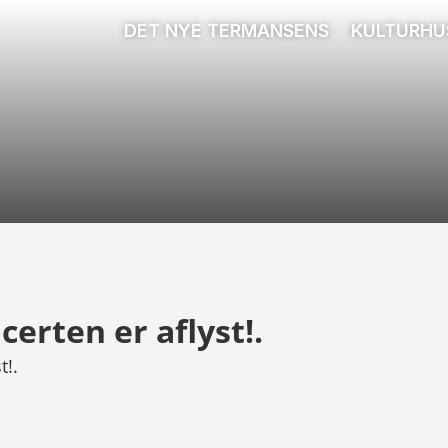
DET NYE TERMANSENS
KULTURHU
erten er aflyst!.
t!.