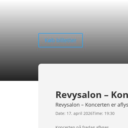
Køb billetter
Revysalon – Konc
Revysalon – Koncerten er aflys
Date:
17. april 2026
Time:
19:30
Koncerten på fredag aflyses.