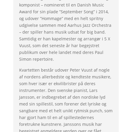
komponist – nomineret til en Danish Music
Award for sin plade ”September Song” i 2014,
og udover ”Hommage” med en helt spritny
udgivelse sammen med Aarhus Jazz Orchestra
– der spiller hans musik udsat for big band.
Samtidig er han kapelmester og arrangør i 5 X
Vuust, som det seneste år har begejstret
publikum over hele landet med deres Paul
Simon repertoire.
Kvartetten består udover Peter Vuust af nogle
af nordens allerbedste og kendteste musikere,
som hver især er ekvilibrister på deres
instrumenter. Den svenske pianist, Lars
Jansson, er indbegrebet af den nordiske lyd
med sin spillestil, som forener det lyriske og
sangbare med et helt unikt rytmisk punch, som
har gjort ham til en af spillestedernes
foretrukne kunstnere. Janssons musik har
begejstret anmeldere verden over og fået