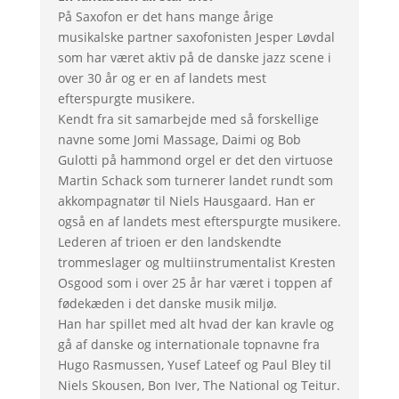
På Saxofon er det hans mange årige
musikalske partner saxofonisten Jesper Løvdal
som har været aktiv på de danske jazz scene i
over 30 år og er en af landets mest
efterspurgte musikere.
Kendt fra sit samarbejde med så forskellige
navne some Jomi Massage, Daimi og Bob
Gulotti på hammond orgel er det den virtuose
Martin Schack som turnerer landet rundt som
akkompagnatør til Niels Hausgaard. Han er
også en af landets mest efterspurgte musikere.
Lederen af trioen er den landskendte
trommeslager og multiinstrumentalist Kresten
Osgood som i over 25 år har været i toppen af
fødekæden i det danske musik miljø.
Han har spillet med alt hvad der kan kravle og
gå af danske og internationale topnavne fra
Hugo Rasmussen, Yusef Lateef og Paul Bley til
Niels Skousen, Bon Iver, The National og Teitur.