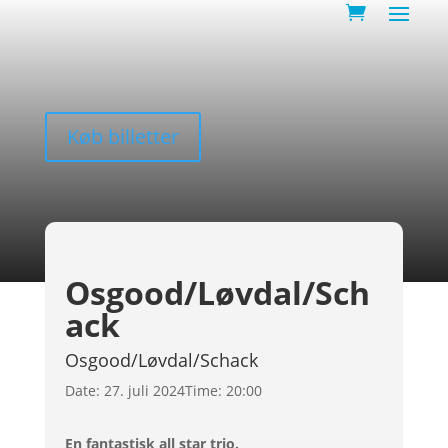
Køb billetter
Osgood/Løvdal/Sch
ack
Osgood/Løvdal/Schack
Date:
27. juli 2024
Time:
20:00
En fantastisk all star trio.