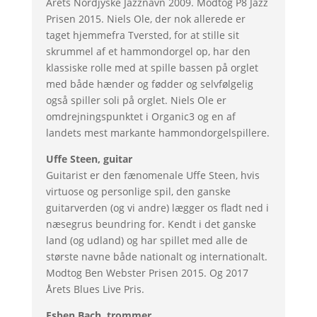
Årets Nordjyske Jazznavn 2009. Modtog P8 Jazz
Prisen 2015. Niels Ole, der nok allerede er
taget hjemmefra Tversted, for at stille sit
skrummel af et hammondorgel op, har den
klassiske rolle med at spille bassen på orglet
med både hænder og fødder og selvfølgelig
også spiller soli på orglet. Niels Ole er
omdrejningspunktet i Organic3 og en af
landets mest markante hammondorgelspillere.
Uffe Steen, guitar
Guitarist er den fænomenale Uffe Steen, hvis
virtuose og personlige spil, den ganske
guitarverden (og vi andre) lægger os fladt ned i
næsegrus beundring for. Kendt i det ganske
land (og udland) og har spillet med alle de
største navne både nationalt og internationalt.
Modtog Ben Webster Prisen 2015. Og 2017
Årets Blues Live Pris.
Esben Bach, trommer