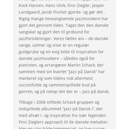
Kock Hansen, Hans Ulrik, Finn Ziegler, Jesper
Lundgaard, Jacob Fischer gjorde- og gør det .
Rigtig mange toneangivende jazzmusikere har
gjort det gennem tiden. Taget den den danske
sangskat og gjort den til grobund for
jazzfortolkninger. Vores fælles arv – de danske
sange, salmer og viser er en regulær
guldgrube og en evig kilde til inspiration for
danske jazzmusikere – således også for
pianisten, og arrangøren Martin Schack, der
sammen med sin kvartet “Jazz på Dansk” har
markeret sig som tidens nok allermest
succesfulde og sammenspillede bud på
genren, og på netop det der er – Jazz på dansk.
Tilbage i 2008 stiftede Schack gruppen og
indspillede albummet “Jazz på Dansk I”, der
med afsæt i- og inspiration fra især legenden
Finn Zieglers approach til de danske melodier,
blev en stor både kommerciel- og live succes.