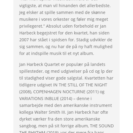
vigtigste, at man vil hinanden det allerbedste.
Jeg elsker at spille sammen med de skønne
musikere i vores orkester og føler mig meget
privilegeret.” Absolut uden forbehold er Jan
Harbeck begejstret for den kvartet, han siden
2007 har stået i spidsen for. Stadig udvikler de
sig sammen, og nu har de på ny haft mulighed
for at indspille musik til et nyt album.
Jan Harbeck Quartet er populær på landets
spillesteder, og med udgivelser på cd og lp der
til stadighed viser gode salgstal. Kvartetten har
tidligere udgivet IN THE STILL OF THE NIGHT
(2008), COPENHAGEN NOCTURNE (2011) og
VARIATIONS INBLUE (2014) – denne i
samarbejde med den amerikanske instrument
kollega Walter Smith III. Jan Harbeck har ofte
dyrket værker fra den store amerikanske
sangbog, men på sit forrige album, THE SOUND
THE RHYTHM (2019), var der mere fra hans