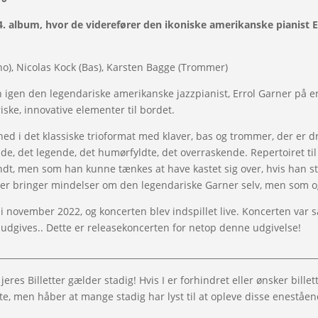
. album, hvor de viderefører den ikoniske amerikanske pianist Er
o), Nicolas Kock (Bas),
Karsten Bagge (Trommer)
en igen den legendariske amerikanske jazzpianist, Errol Garner på
iske, innovative elementer til bordet.
 i det klassiske trioformat med klaver, bas og trommer, der er drev
nde, det legende, det humørfyldte, det overraskende. Repertoiret t
dt, men som han kunne tænkes at have kastet sig over, hvis han stad
, der bringer mindelser om den legendariske Garner selv, men som 
 i november 2022, og koncerten blev indspillet live. Koncerten var 
e udgives.. Dette er releasekoncerten for netop denne udgivelse!
__________________________________________________________________________
 jeres Billetter gælder stadig! Hvis I er forhindret eller ønsker bille
e, men håber at mange stadig har lyst til at opleve disse eneståen