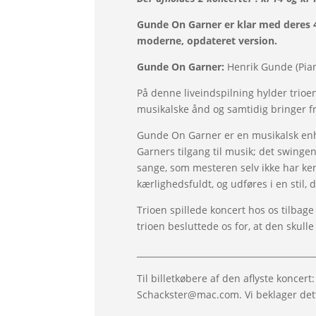
Gunde On Garner er klar med deres 4
moderne, opdateret version.
Gunde On Garner:
Henrik Gunde (Pian
På denne liveindspilning hylder trio
musikalske ånd og samtidig bringer fr
Gunde On Garner er en musikalsk enhed
Garners tilgang til musik; det swinge
sange, som mesteren selv ikke har ken
kærlighedsfuldt, og udføres i en stil
Trioen spillede koncert hos os tilbage
trioen besluttede os for, at den skull
__________________________________________
Til billetkøbere af den aflyste koncert:
Schackster@mac.com. Vi beklager dett