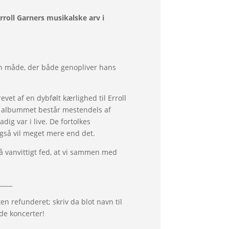
roll Garners musikalske arv i
 en måde, der både genopliver hans
et af en dybfølt kærlighed til Erroll
il albummet består mestendels af
ig var i live. De fortolkes
også vil meget mere end det.
så vanvittigt fed, at vi sammen med
_____
tten refunderet; skriv da blot navn til
de koncerter!