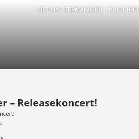
DET NYE TERMANSENS
KULTURHU
r – Releasekoncert!
ncert!
00
16