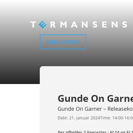
Køb billetter
Gunde On Garne
Gunde On Garner – Releaseko
Date:
21. januar 2024
Time:
14:00-16:
Der afholdes 2 koncerter : kl 14 og kl 