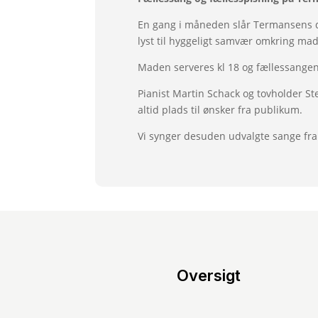
En gang i måneden slår Termansens dø
lyst til hyggeligt samvær omkring made
Maden serveres kl 18 og fællessangen s
Pianist Martin Schack og tovholder St
altid plads til ønsker fra publikum.
Vi synger desuden udvalgte sange fra
Oversigt