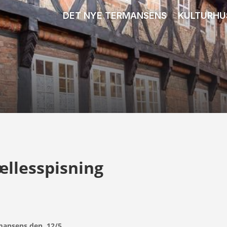
DET NYE TERMANSENS
KULTURHU
ællesspisning
rmansens den 12/5