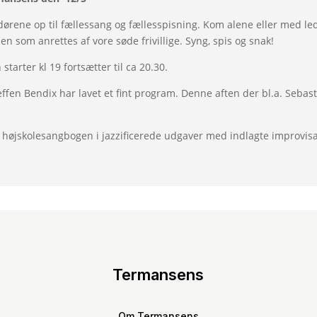
rene op til fællessang og fællesspisning. Kom alene eller med le
n som anrettes af vore søde frivillige. Syng, spis og snak!
tarter kl 19 fortsætter til ca 20.30.
effen Bendix har lavet et fint program. Denne aften der bl.a. Seb
 højskolesangbogen i jazzificerede udgaver med indlagte improvisa
Termansens
Om Termansens