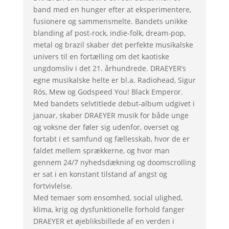
band med en hunger efter at eksperimentere,
fusionere og sammensmelte. Bandets unikke
blanding af post-rock, indie-folk, dream-pop,
metal og brazil skaber det perfekte musikalske
univers til en fortælling om det kaotiske
ungdomsliv i det 21. århundrede. DRAEYER’s
egne musikalske helte er bl.a. Radiohead, Sigur
Rós, Mew og Godspeed You! Black Emperor.
Med bandets selvtitlede debut-album udgivet i
januar, skaber DRAEYER musik for både unge
og voksne der føler sig udenfor, overset og
fortabt i et samfund og fællesskab, hvor de er
faldet mellem sprækkerne, og hvor man
gennem 24/7 nyhedsdækning og doomscrolling
er sat i en konstant tilstand af angst og
fortvivlelse.
Med temaer som ensomhed, social ulighed,
klima, krig og dysfunktionelle forhold fanger
DRAEYER et øjebliksbillede af en verden i