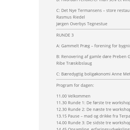
C: Det Nye Termansens – store restaur
Rasmus Riedel
Jørgen Overbys Tegnestue
RUNDE 3
A: Gammelt Præg – forening for bygni
B: Renovering af gamle døre Preben G
Ribe Træskibslaug
C: Bæredygtig boligøkonomi Anne Me
Program for dagen:
11.00 Velkommen
11.30 Runde 1: De første tre workshop
12.30 Runde 2: De næste tre worksho
13.15 Pause – mad og drikke fra Terp
14.00 Runde 3: De sidste tre worksho
14.45 Opsamling, erfaringsudveksling 