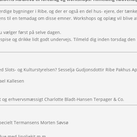
ige bygninger i Ribe, og der er også en del hus- ejere, der tænke
ns til en temadag om disse emner. Workshops og oplæg vil blive af
Du vælger først på selve dagen.
 spise og drikke lidt godt undervejs. Tilmeld dig inden torsdag den 
Slots- og Kulturstyrelsen? Sesselja Gudjonsdottir Ribe Pakhus A
ael Kallesen
vat og erhvervsmæssigt Charlotte Bladt-Hansen Terpager & Co.
specielt Termansens Morten Søvsø
due med linoliekit m.m.