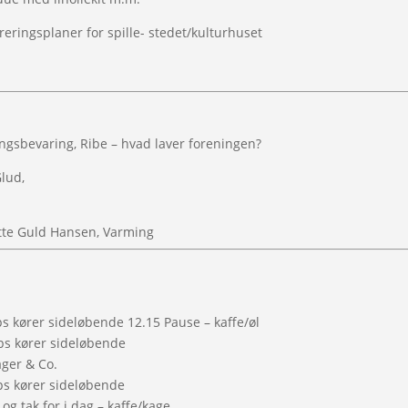
eringsplaner for spille- stedet/kulturhuset
ngsbevaring, Ribe – hvad laver foreningen?
lud,
tte Guld Hansen, Varming
s kører sideløbende 12.15 Pause – kaffe/øl
ps kører sideløbende
ager & Co.
ps kører sideløbende
og tak for i dag – kaffe/kage