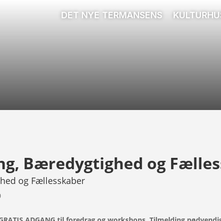
DET NYE TERMANSENS
KULTURHU
ng, Bæredygtighed og Fælle
ghed og Fællesskaber
0
GRATIS ADGANG til foredrag og workshops. Tilmelding nødvendi