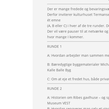
Der er mange fredede og bevaringsværd
Derfor inviterer kulturhuset Termanse
ét emne
(A, B eller C) i hver af de tre runder. 
Der vil være pauser til at netværke og
hvor mange I kommer.
RUNDE 1
A: Hvordan arbejder man sammen med 
B: Bæredygtige byggematerialer Mich
Kalle Balle Byg
C: Om at eje et fredet hus, både pri
RUNDE 2
A: Historien om Ribes gavlhuse – og 
Museum VEST
B: Hvordan renoverer man selv et vin