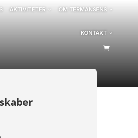
S
AKTIVITETER
OM TERMANSENS
KONTAKT
sskaber
g