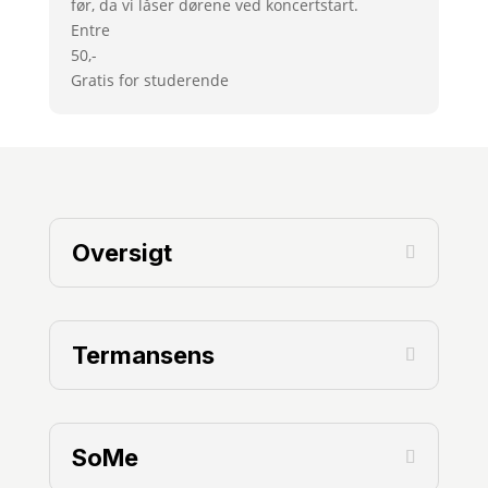
før, da vi låser dørene ved koncertstart.
Entre
50,-
Gratis for studerende
Oversigt
Termansens
SoMe