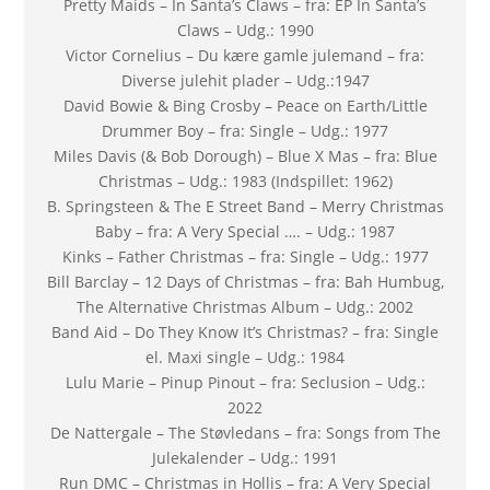
Pretty Maids – In Santa’s Claws – fra: EP In Santa’s
Claws – Udg.: 1990
Victor Cornelius – Du kære gamle julemand – fra:
Diverse julehit plader – Udg.:1947
David Bowie & Bing Crosby – Peace on Earth/Little
Drummer Boy – fra: Single – Udg.: 1977
Miles Davis (& Bob Dorough) – Blue X Mas – fra: Blue
Christmas – Udg.: 1983 (Indspillet: 1962)
B. Springsteen & The E Street Band – Merry Christmas
Baby – fra: A Very Special …. – Udg.: 1987
Kinks – Father Christmas – fra: Single – Udg.: 1977
Bill Barclay – 12 Days of Christmas – fra: Bah Humbug,
The Alternative Christmas Album – Udg.: 2002
Band Aid – Do They Know It’s Christmas? – fra: Single
el. Maxi single – Udg.: 1984
Lulu Marie – Pinup Pinout – fra: Seclusion – Udg.:
2022
De Nattergale – The Støvledans – fra: Songs from The
Julekalender – Udg.: 1991
Run DMC – Christmas in Hollis – fra: A Very Special