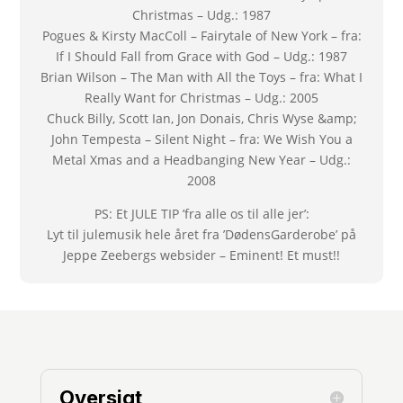
Christmas – Udg.: 1987
Pogues & Kirsty MacColl – Fairytale of New York – fra:
If I Should Fall from Grace with God – Udg.: 1987
Brian Wilson – The Man with All the Toys – fra: What I
Really Want for Christmas – Udg.: 2005
Chuck Billy, Scott Ian, Jon Donais, Chris Wyse &amp;
John Tempesta – Silent Night – fra: We Wish You a
Metal Xmas and a Headbanging New Year – Udg.:
2008
PS: Et JULE TIP ’fra alle os til alle jer’:
Lyt til julemusik hele året fra ’DødensGarderobe’ på
Jeppe Zeebergs websider – Eminent! Et must!!
Oversigt