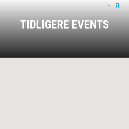
TIDLIGERE EVENTS
05
AUGUST
VVVV: REVOLVER 60 ÅR!