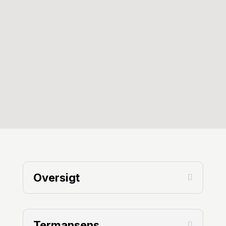
JOKE - FOLKEMØDET I RIBE
JOKE - FOLKEMØDET I RIBE
Date:
22. maj 2026
Time:
19:00
Læs Mere
Indlæs Mere
Oversigt
Termansens